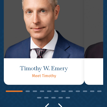
Timothy W. Emery
P
Meet Timothy